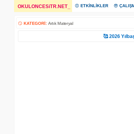
😍
ETKİNLİKLER
😎
ÇALIŞ
OKULONCESiTR.NET
_
😏
KATEGORİ:
Artık Materyal
🥰 2026 Yılbaş