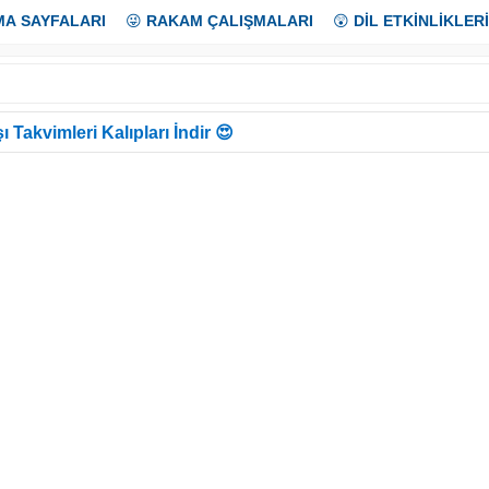
MA SAYFALARI
😜
RAKAM ÇALIŞMALARI
😲
DİL ETKİNLİKLERİ
ı Takvimleri Kalıpları İndir 😍