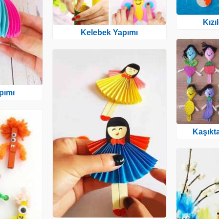
Kızı
Kelebek Yapımı
pımı
Kaşıkt