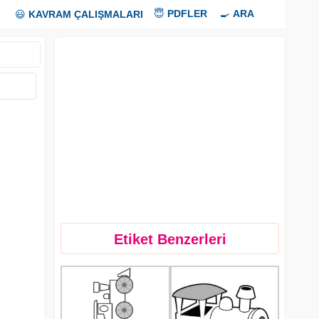
😇
PDFLER
🍳
ARA
😃
KAVRAM ÇALIŞMALARI
Etiket Benzerleri