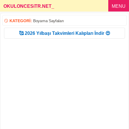
OKULONCESiTR.NET
_
MENU
😏
KATEGORİ:
Boyama Sayfaları
🥰 2026 Yılbaşı Takvimleri Kalıpları İndir 😍