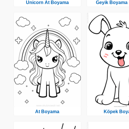
Unicorn At Boyama
Geyik Boyama 
At Boyama
Köpek Boy