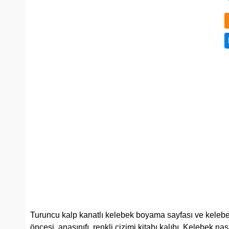
Turuncu kalp kanatlı kelebek boyama sayfası ve kelebek
öncesi, anasınıfı, renkli çizimi kitabı kalıbı. Kelebek nası