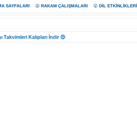
MA SAYFALARI
😜
RAKAM ÇALIŞMALARI
😲
DİL ETKİNLİKLERİ
ı Takvimleri Kalıpları İndir 😍