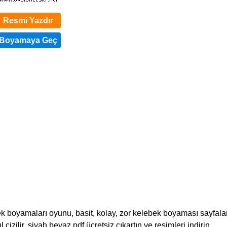
Resmi Yazdır
 boyamaları oyunu, basit, kolay, zor kelebek boyaması sayfalar
l çizilir, siyah beyaz pdf ücretsiz çıkartın ve resimleri indirin.