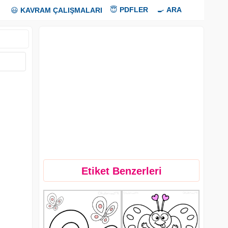
😇
PDFLER
🍳
ARA
😃
KAVRAM ÇALIŞMALARI
Etiket Benzerleri