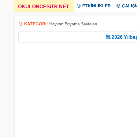
😍
ETKİNLİKLER
😎
ÇALIŞ
OKULONCESiTR.NET
_
😏
KATEGORİ:
Hayvan Boyama Sayfaları
🥰 2026 Yılbaş