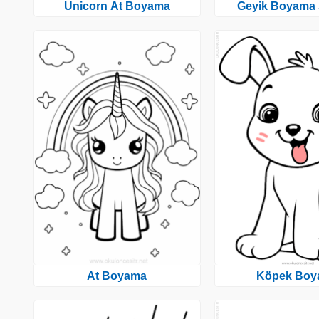
Unicorn At Boyama
Geyik Boyama 
At Boyama
Köpek Boy