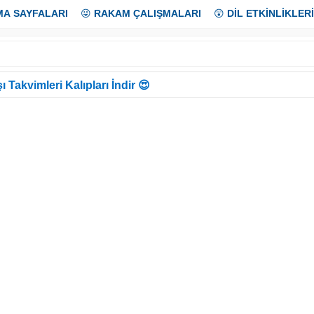
MA SAYFALARI
😜
RAKAM ÇALIŞMALARI
😲
DİL ETKİNLİKLERİ
ı Takvimleri Kalıpları İndir 😍