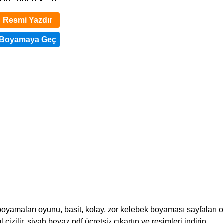
Resmi Yazdır
oyamaları oyunu, basit, kolay, zor kelebek boyaması sayfaları o
l çizilir, siyah beyaz pdf ücretsiz çıkartın ve resimleri indirin.