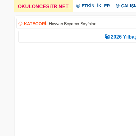
😍
ETKİNLİKLER
😎
ÇALIŞ
OKULONCESiTR.NET
_
😏
KATEGORİ:
Hayvan Boyama Sayfaları
🥰 2026 Yılbaş