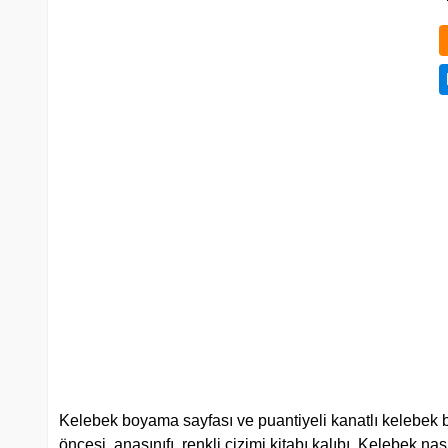
Kelebek boyama sayfası ve puantiyeli kanatlı kelebek b
öncesi, anasınıfı, renkli çizimi kitabı kalıbı. Kelebek nası