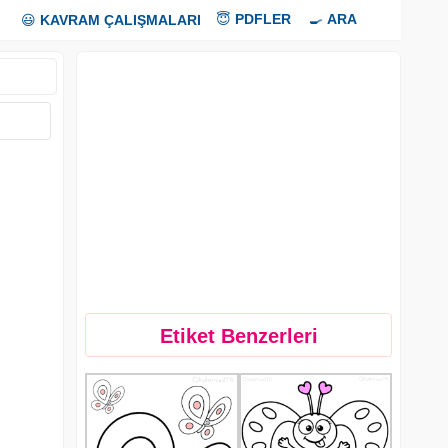
😇
PDFLER
🍳
ARA
😃
KAVRAM ÇALIŞMALARI
Etiket Benzerleri