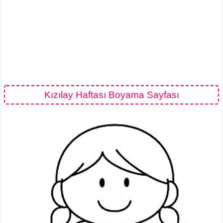
Kızılay Haftası Boyama Sayfası