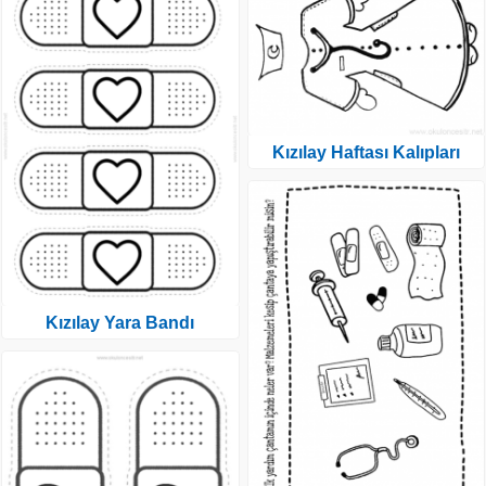
Kızılay Haftası Kalıpları
Kızılay Yara Bandı