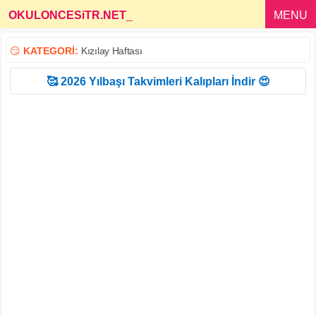
OKULONCESiTR.NET
_
MENU
😏
KATEGORİ:
Kızılay Haftası
🥰 2026 Yılbaşı Takvimleri Kalıpları İndir 😍