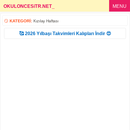
OKULONCESiTR.NET
_
MENU
😏
KATEGORİ:
Kızılay Haftası
🥰 2026 Yılbaşı Takvimleri Kalıpları İndir 😍