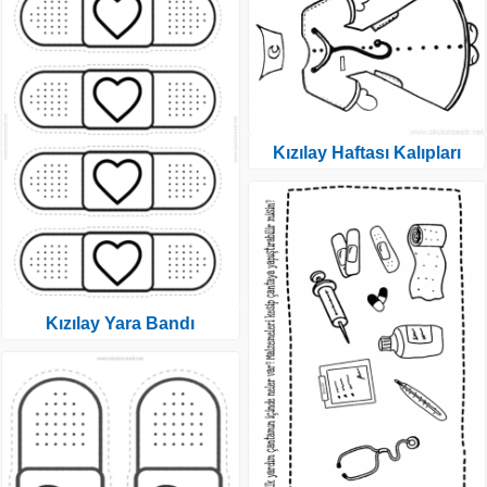
Kızılay Haftası Kalıpları
Kızılay Yara Bandı