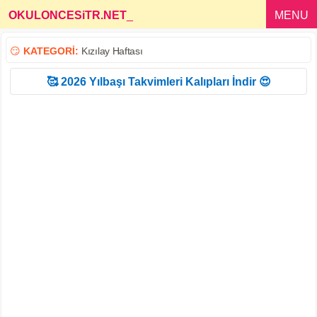
OKULONCESiTR.NET
_
MENU
😏
KATEGORİ:
Kızılay Haftası
🥰 2026 Yılbaşı Takvimleri Kalıpları İndir 😍