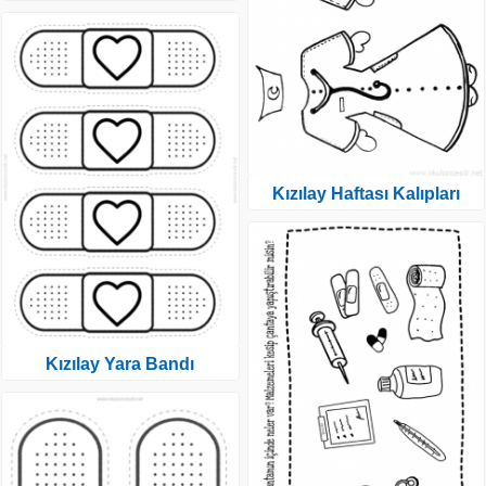
Kızılay Haftası Kalıpları
Kızılay Yara Bandı