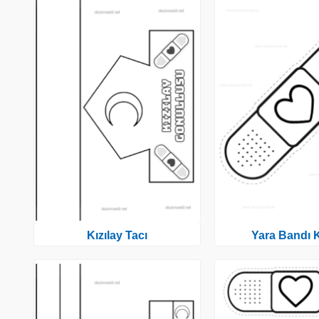
Kızılay Tacı
Yara Bandı K