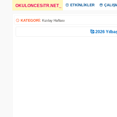
😍
ETKİNLİKLER
😎
ÇALIŞ
OKULONCESiTR.NET
_
😏
KATEGORİ:
Kızılay Haftası
🥰 2026 Yılbaş