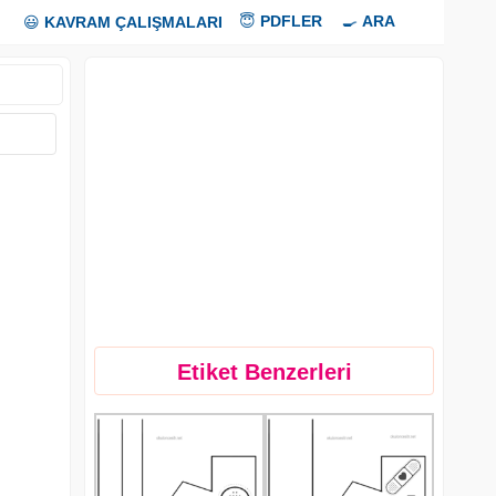
😇
PDFLER
🍳
ARA
😃
KAVRAM ÇALIŞMALARI
Etiket Benzerleri