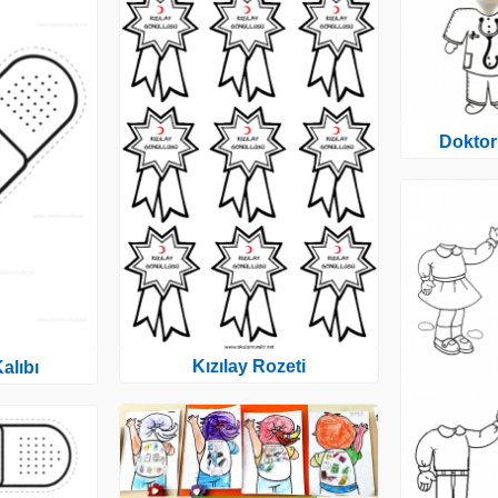
Doktor
Kızılay Rozeti
alıbı