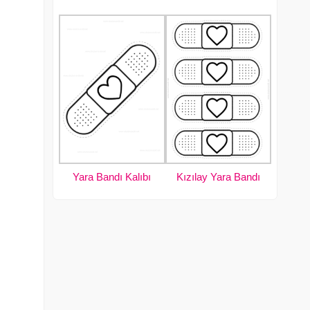
Yara Bandı Kalıbı
Kızılay Yara Bandı