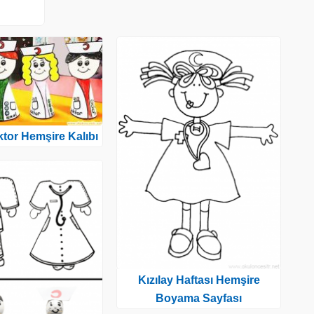
ktor Hemşire Kalıbı
Kızılay Haftası Hemşire
Boyama Sayfası