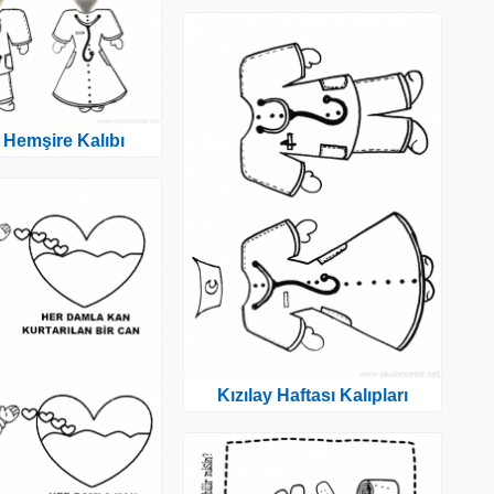
 Hemşire Kalıbı
Kızılay Haftası Kalıpları