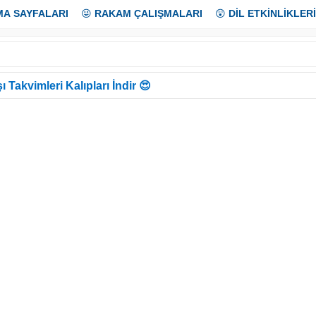
MA SAYFALARI
😜
RAKAM ÇALIŞMALARI
😲
DİL ETKİNLİKLERİ
ı Takvimleri Kalıpları İndir 😍