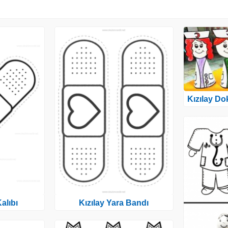
Kızılay Do
alıbı
Kızılay Yara Bandı