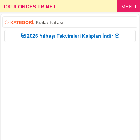
OKULONCESiTR.NET
_
MENU
😏
KATEGORİ:
Kızılay Haftası
🥰 2026 Yılbaşı Takvimleri Kalıpları İndir 😍