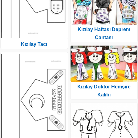
Kızılay Haftası Deprem
Çantası
Kızılay Tacı
Kızılay Doktor Hemşire
Kalıbı