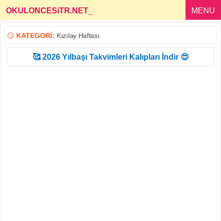
OKULONCESiTR.NET
_
MENU
😏
KATEGORİ:
Kızılay Haftası
🥰 2026 Yılbaşı Takvimleri Kalıpları İndir 😍