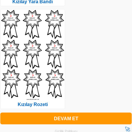
Kızılay Yara Bandı
Kızılay Rozeti
DEVAM ET
🚀
Gizlilik Politikası