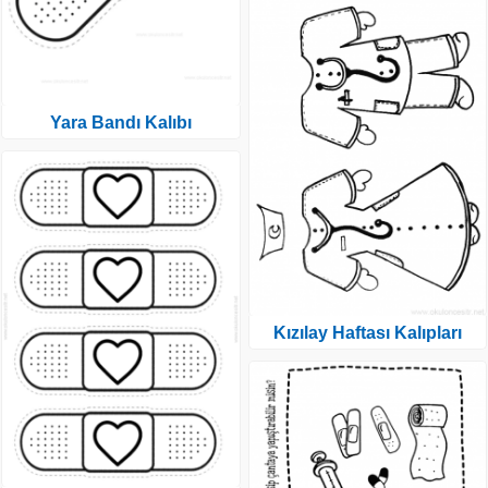
Yara Bandı Kalıbı
Kızılay Haftası Kalıpları