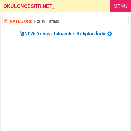
OKULONCESiTR.NET
_
MENU
😏
KATEGORİ:
Kızılay Haftası
🥰 2026 Yılbaşı Takvimleri Kalıpları İndir 😍