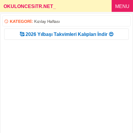
OKULONCESiTR.NET
_
MENU
😏
KATEGORİ:
Kızılay Haftası
🥰 2026 Yılbaşı Takvimleri Kalıpları İndir 😍