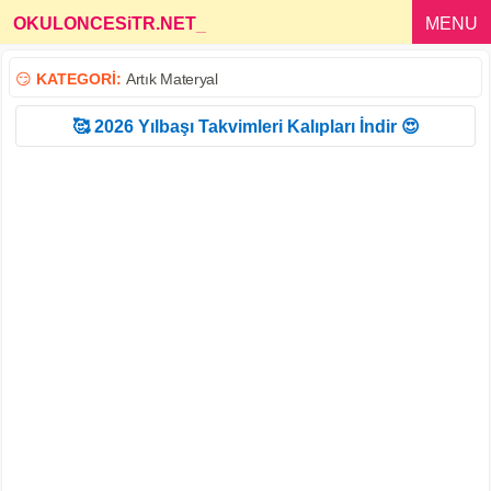
OKULONCESiTR.NET
_
MENU
😏
KATEGORİ:
Artık Materyal
🥰 2026 Yılbaşı Takvimleri Kalıpları İndir 😍