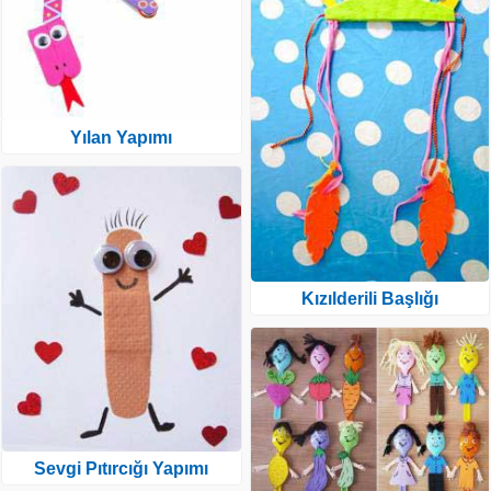
Yılan Yapımı
Kızılderili Başlığı
Sevgi Pıtırcığı Yapımı