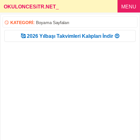
OKULONCESiTR.NET
_
MENU
😏
KATEGORİ:
Boyama Sayfaları
🥰 2026 Yılbaşı Takvimleri Kalıpları İndir 😍