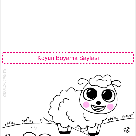
Koyun Boyama Sayfası