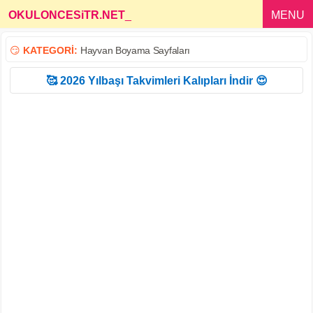
OKULONCESiTR.NET
_
MENU
😏
KATEGORİ:
Hayvan Boyama Sayfaları
🥰 2026 Yılbaşı Takvimleri Kalıpları İndir 😍