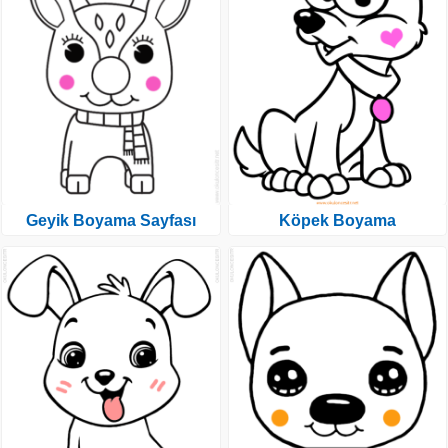
Geyik Boyama Sayfası
Köpek Boyama