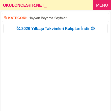
OKULONCESiTR.NET
_
MENU
😏
KATEGORİ:
Hayvan Boyama Sayfaları
🥰 2026 Yılbaşı Takvimleri Kalıpları İndir 😍