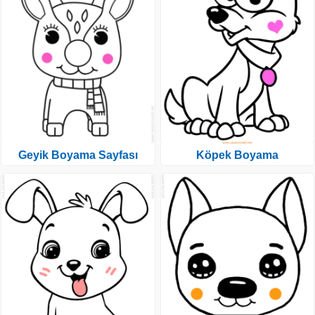
Geyik Boyama Sayfası
Köpek Boyama