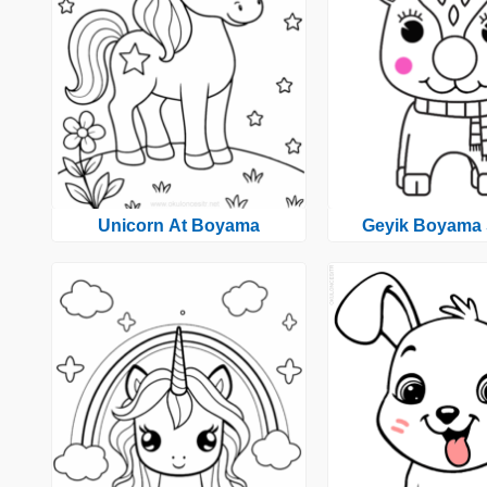
Unicorn At Boyama
Geyik Boyama 