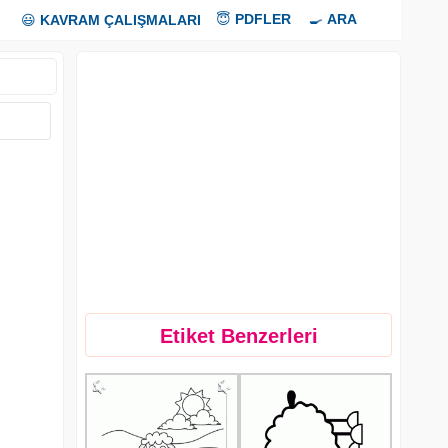
😇
PDFLER
🍳
ARA
😃
KAVRAM ÇALIŞMALARI
Etiket Benzerleri