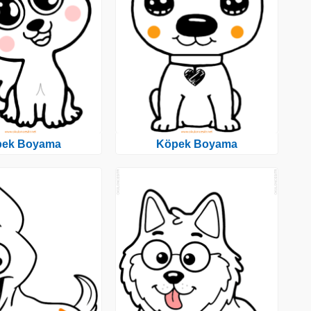
pek Boyama
Köpek Boyama