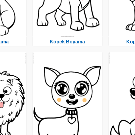
ama
Köpek Boyama
Kö