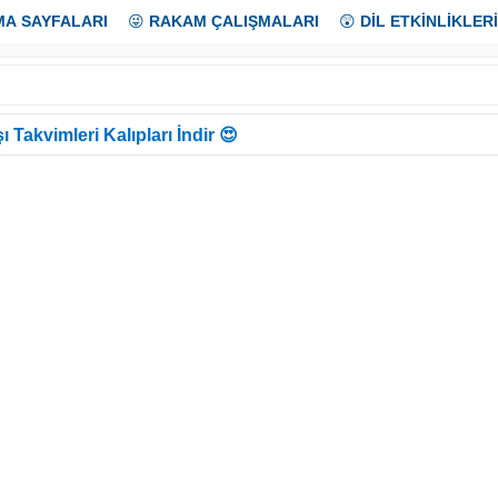
MA SAYFALARI
😜
RAKAM ÇALIŞMALARI
😲
DİL ETKİNLİKLERİ
ı Takvimleri Kalıpları İndir 😍