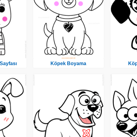
Sayfası
Köpek Boyama
Kö