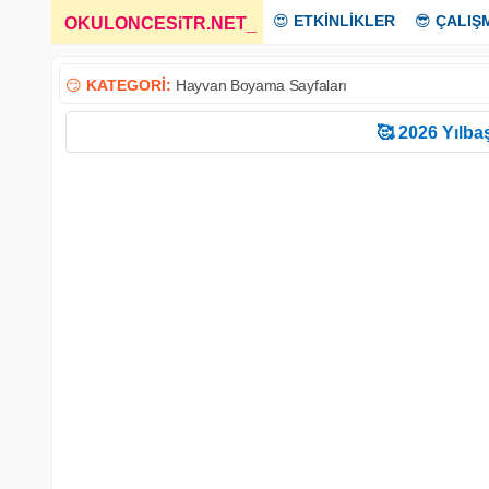
😍
ETKİNLİKLER
😎
ÇALIŞ
OKULONCESiTR.NET
_
😏
KATEGORİ:
Hayvan Boyama Sayfaları
🥰 2026 Yılbaş