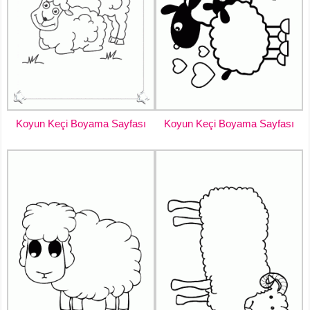
Koyun Keçi Boyama Sayfası
Koyun Keçi Boyama Sayfası