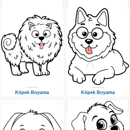
Köpek Boyama
Köpek Boyama