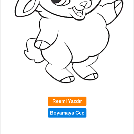
Resmi Yazdır