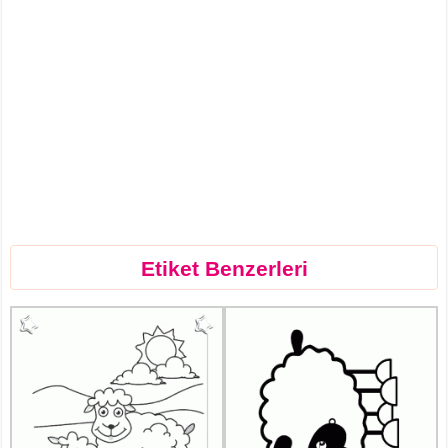
Etiket Benzerleri