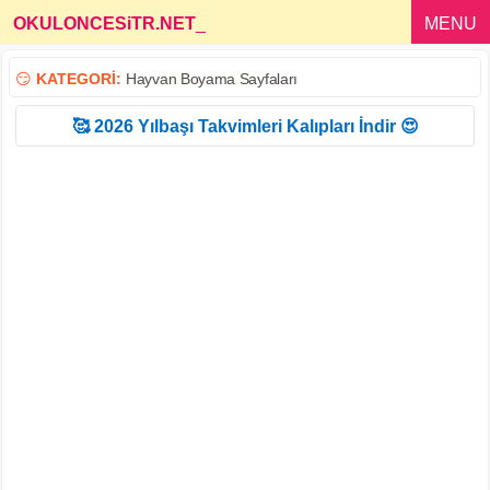
OKULONCESiTR.NET
_
MENU
😏
KATEGORİ:
Hayvan Boyama Sayfaları
🥰 2026 Yılbaşı Takvimleri Kalıpları İndir 😍