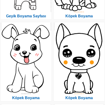
Geyik Boyama Sayfası
Köpek Boyama
Köpek Boyama
Köpek Boyama