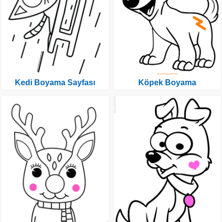
Kedi Boyama Sayfası
Köpek Boyama