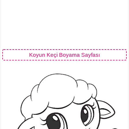
Koyun Keçi Boyama Sayfası