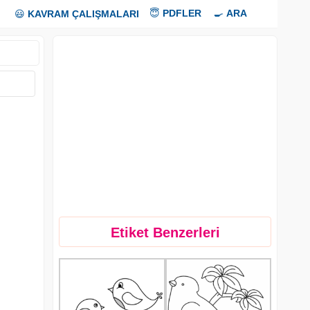
😇
PDFLER
🍳
ARA
😃
KAVRAM ÇALIŞMALARI
Etiket Benzerleri