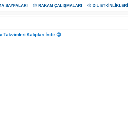
MA SAYFALARI
😜
RAKAM ÇALIŞMALARI
😲
DİL ETKİNLİKLERİ
ı Takvimleri Kalıpları İndir 😍