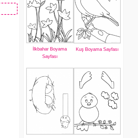
İlkbahar Boyama
Kuş Boyama Sayfası
Sayfası