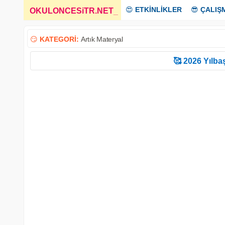
😍
ETKİNLİKLER
😎
ÇALIŞ
OKULONCESiTR.NET
_
😏
KATEGORİ:
Artık Materyal
🥰 2026 Yılbaş