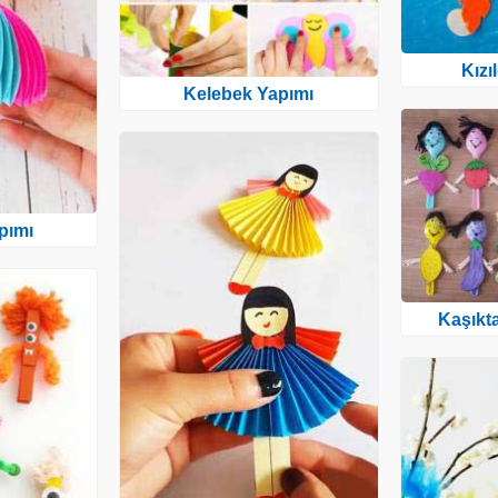
Kızı
Kelebek Yapımı
pımı
Kaşıkt