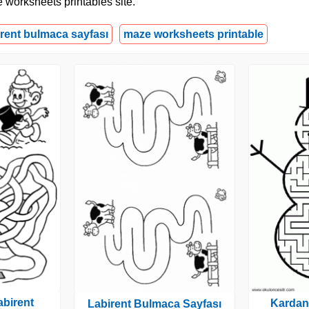
aze worksheets printables site.
irent bulmaca sayfası
maze worksheets printable
abirent
Kardan
Labirent Bulmaca Sayfası