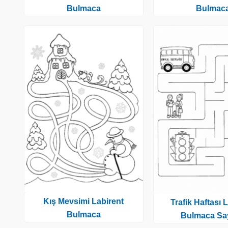
Bulmaca
Bulmac
Kış Mevsimi Labirent
Trafik Haftası 
Bulmaca
Bulmaca Say