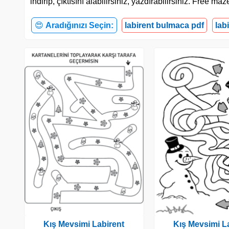
indirip, çıktısını alabilirsiniz, yazdırabilirsiniz. Free m
😍
Aradığınızı Seçin:
labirent bulmaca pdf
lab
Kış Mevsimi Labirent
Kış Mevsimi L