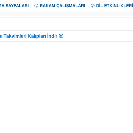
MA SAYFALARI
😜
RAKAM ÇALIŞMALARI
😲
DİL ETKİNLİKLERİ
ı Takvimleri Kalıpları İndir 😍