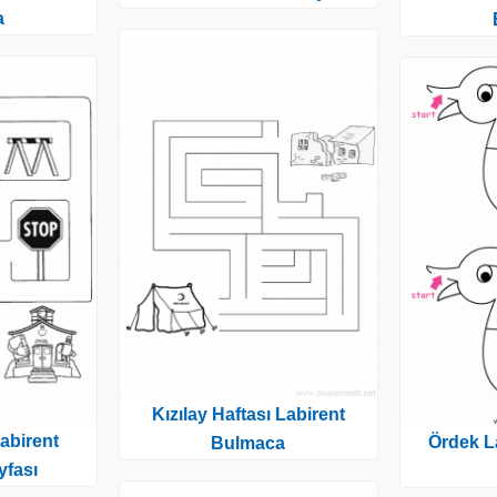
a
Kızılay Haftası Labirent
Labirent
Ördek L
Bulmaca
fası