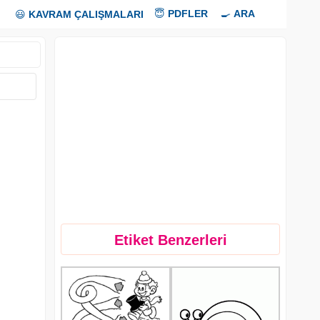
😇
PDFLER
🍳
ARA
😃
KAVRAM ÇALIŞMALARI
Etiket Benzerleri