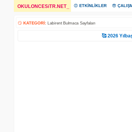
😍
ETKİNLİKLER
😎
ÇALIŞ
OKULONCESiTR.NET
_
😏
KATEGORİ:
Labirent Bulmaca Sayfaları
🥰 2026 Yılbaş