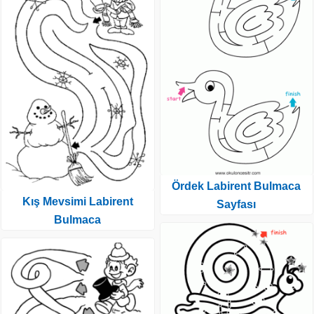
Ördek Labirent Bulmaca
Kış Mevsimi Labirent
Sayfası
Bulmaca