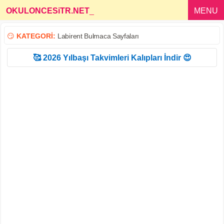
OKULONCESiTR.NET
_
MENU
😏
KATEGORİ:
Labirent Bulmaca Sayfaları
🥰 2026 Yılbaşı Takvimleri Kalıpları İndir 😍