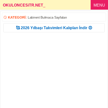
OKULONCESiTR.NET
_
MENU
😏
KATEGORİ:
Labirent Bulmaca Sayfaları
🥰 2026 Yılbaşı Takvimleri Kalıpları İndir 😍