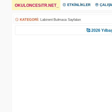
😍
ETKİNLİKLER
😎
ÇALIŞ
OKULONCESiTR.NET
_
😏
KATEGORİ:
Labirent Bulmaca Sayfaları
🥰 2026 Yılbaş