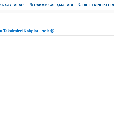
MA SAYFALARI
😜
RAKAM ÇALIŞMALARI
😲
DİL ETKİNLİKLERİ
ı Takvimleri Kalıpları İndir 😍