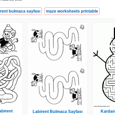
irent bulmaca sayfası
maze worksheets printable
abirent
Kardan
Labirent Bulmaca Sayfası