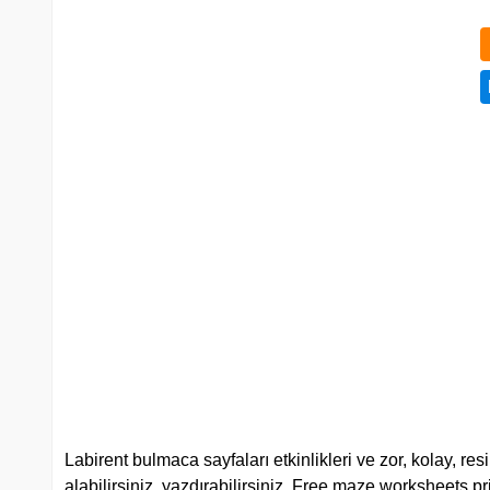
Labirent bulmaca sayfaları etkinlikleri ve zor, kolay, resi
alabilirsiniz, yazdırabilirsiniz. Free maze worksheets pri