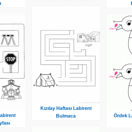
a
Kızılay Haftası Labirent
Labirent
Ördek L
Bulmaca
fası