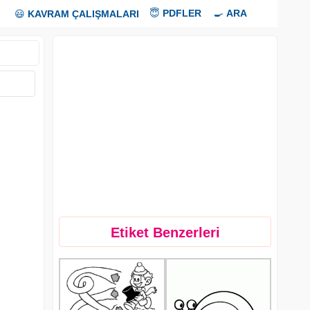
😇
PDFLER
🍳
ARA
😃
KAVRAM ÇALIŞMALARI
Etiket Benzerleri