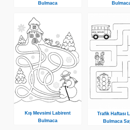
Bulmaca
Bulmac
Kış Mevsimi Labirent
Trafik Haftası 
Bulmaca
Bulmaca Say