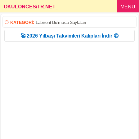
OKULONCESiTR.NET
_
MENU
😏
KATEGORİ:
Labirent Bulmaca Sayfaları
🥰 2026 Yılbaşı Takvimleri Kalıpları İndir 😍