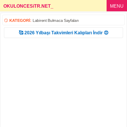
OKULONCESiTR.NET
_
MENU
😏
KATEGORİ:
Labirent Bulmaca Sayfaları
🥰 2026 Yılbaşı Takvimleri Kalıpları İndir 😍