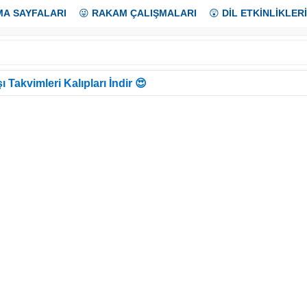
MA SAYFALARI
😜
RAKAM ÇALIŞMALARI
😲
DİL ETKİNLİKLERİ
ı Takvimleri Kalıpları İndir 😍