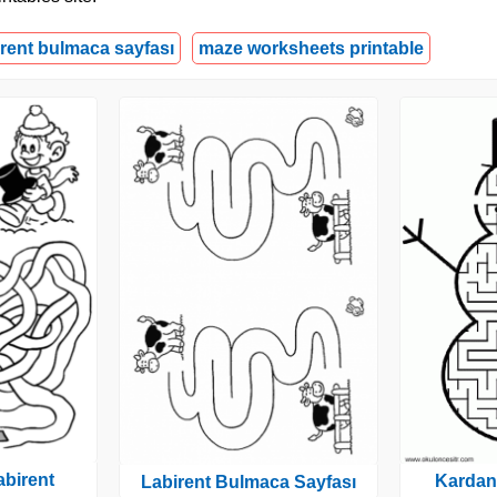
irent bulmaca sayfası
maze worksheets printable
abirent
Kardan
Labirent Bulmaca Sayfası