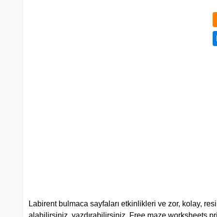
Labirent bulmaca sayfaları etkinlikleri ve zor, kolay, resi
alabilirsiniz, yazdırabilirsiniz. Free maze worksheets pri