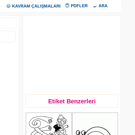
😇
PDFLER
🍳
ARA
😃
KAVRAM ÇALIŞMALARI
Etiket Benzerleri