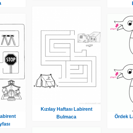
a
Kızılay Haftası Labirent
Labirent
Ördek L
Bulmaca
fası