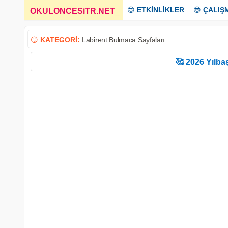
😍
ETKİNLİKLER
😎
ÇALIŞ
OKULONCESiTR.NET
_
😏
KATEGORİ:
Labirent Bulmaca Sayfaları
🥰 2026 Yılbaş