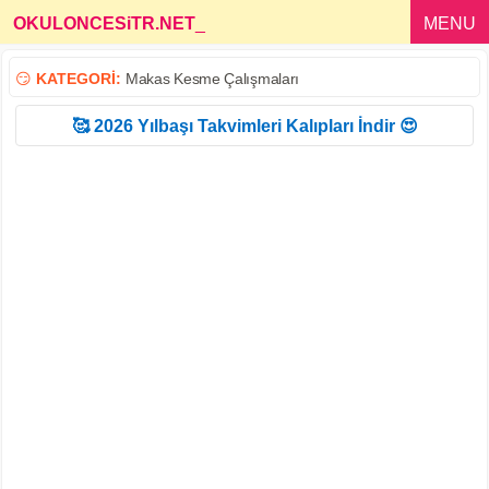
OKULONCESiTR.NET
_
MENU
😏
KATEGORİ:
Makas Kesme Çalışmaları
🥰 2026 Yılbaşı Takvimleri Kalıpları İndir 😍