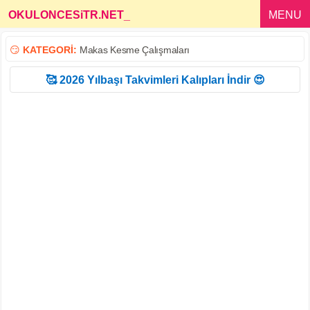
OKULONCESiTR.NET
_
MENU
😏
KATEGORİ:
Makas Kesme Çalışmaları
🥰 2026 Yılbaşı Takvimleri Kalıpları İndir 😍