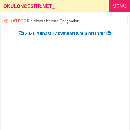
OKULONCESiTR.NET
_
MENU
😏
KATEGORİ:
Makas Kesme Çalışmaları
🥰 2026 Yılbaşı Takvimleri Kalıpları İndir 😍