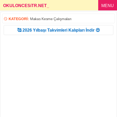
OKULONCESiTR.NET
_
MENU
😏
KATEGORİ:
Makas Kesme Çalışmaları
🥰 2026 Yılbaşı Takvimleri Kalıpları İndir 😍