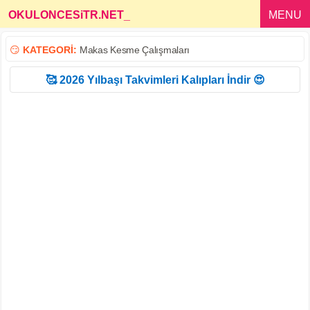
OKULONCESiTR.NET
_
MENU
😏
KATEGORİ:
Makas Kesme Çalışmaları
🥰 2026 Yılbaşı Takvimleri Kalıpları İndir 😍