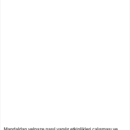
Mandaldan yelpaze nasıl yapılır etkinlikleri çalışması ve