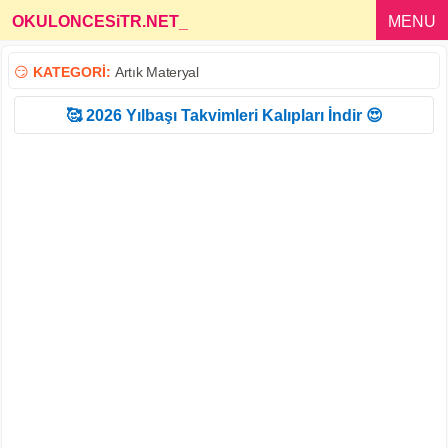
OKULONCESiTR.NET
_
MENU
😏
KATEGORİ:
Artık Materyal
🥰 2026 Yılbaşı Takvimleri Kalıpları İndir 😍