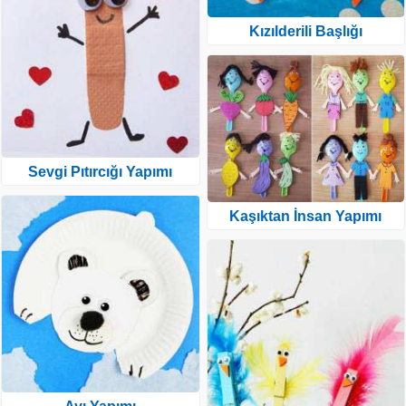
Kızılderili Başlığı
Sevgi Pıtırcığı Yapımı
Kaşıktan İnsan Yapımı