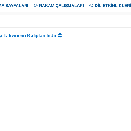
MA SAYFALARI
😜
RAKAM ÇALIŞMALARI
😲
DİL ETKİNLİKLERİ
ı Takvimleri Kalıpları İndir 😍