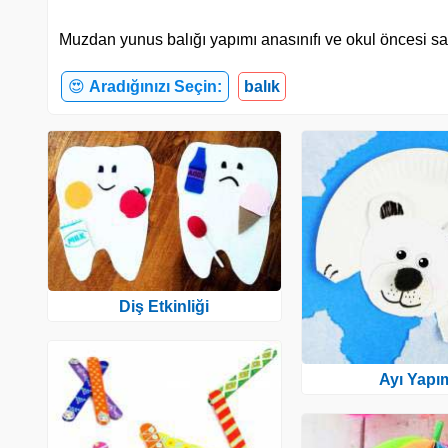
Muzdan yunus balığı yapımı anasınıfı ve okul öncesi sana
😍
Aradığınızı Seçin:
balık
Diş Etkinliği
Ayı Yapı