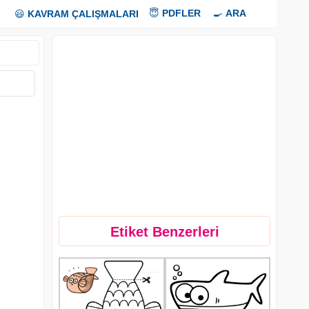
😇
PDFLER
🍳
ARA
😃
KAVRAM ÇALIŞMALARI
Etiket Benzerleri