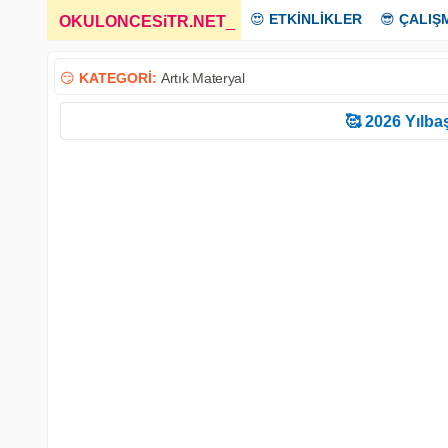
😍
ETKİNLİKLER
😎
ÇALIŞ
OKULONCESiTR.NET
_
😏
KATEGORİ:
Artık Materyal
🥰 2026 Yılbaş