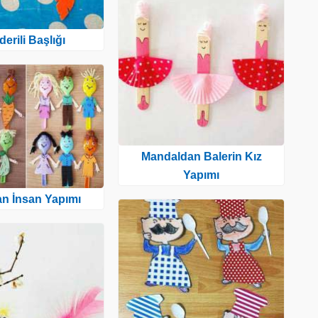
lderili Başlığı
Mandaldan Balerin Kız
Yapımı
an İnsan Yapımı