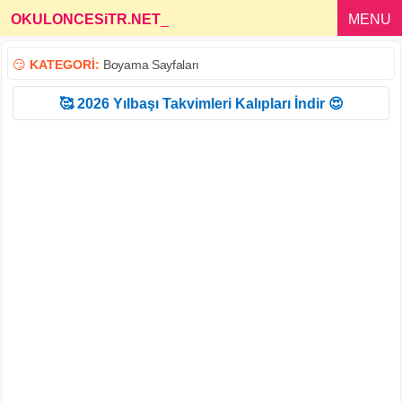
OKULONCESiTR.NET
_
MENU
😏
KATEGORİ:
Boyama Sayfaları
🥰 2026 Yılbaşı Takvimleri Kalıpları İndir 😍