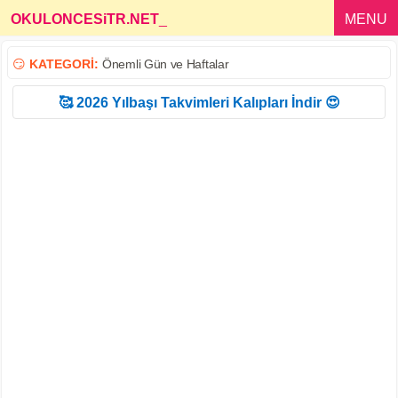
OKULONCESiTR.NET
_
MENU
😏
KATEGORİ:
Önemli Gün ve Haftalar
🥰 2026 Yılbaşı Takvimleri Kalıpları İndir 😍