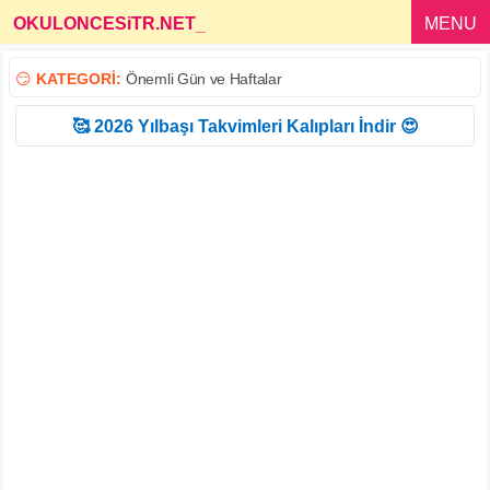
OKULONCESiTR.NET
_
MENU
😏
KATEGORİ:
Önemli Gün ve Haftalar
🥰 2026 Yılbaşı Takvimleri Kalıpları İndir 😍