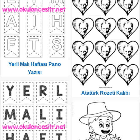
Yerli Malı Haftası Pano
Yazısı
Atatürk Rozeti Kalıbı