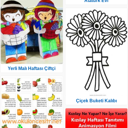
Atatürk Evi
Yerli Malı Haftası Çiftçi
Çiçek Buketi Kalıbı