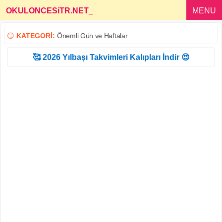
OKULONCESiTR.NET
_
MENU
😏
KATEGORİ:
Önemli Gün ve Haftalar
🥰 2026 Yılbaşı Takvimleri Kalıpları İndir 😍