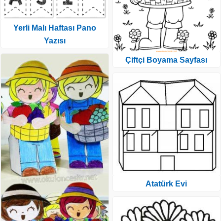
Yerli Malı Haftası Pano
Yazısı
Çiftçi Boyama Sayfası
Atatürk Evi