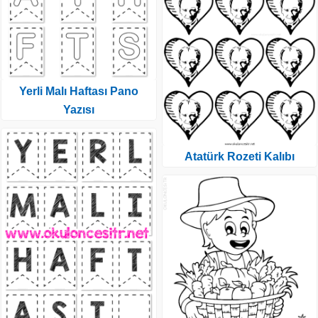
Yerli Malı Haftası Pano
Yazısı
Atatürk Rozeti Kalıbı