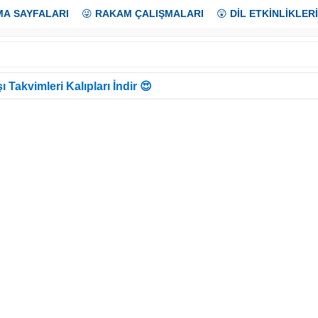
MA SAYFALARI
😜
RAKAM ÇALIŞMALARI
😲
DİL ETKİNLİKLERİ
ı Takvimleri Kalıpları İndir 😍