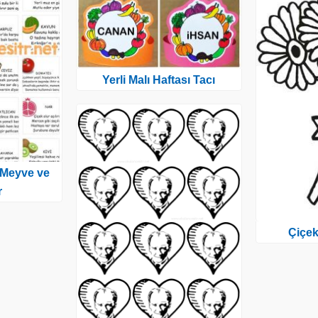
Yerli Malı Haftası Tacı
ı Meyve ve
r
Çiçek