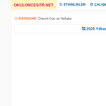
😍
ETKİNLİKLER
😎
ÇALIŞ
OKULONCESiTR.NET
_
😏
KATEGORİ:
Önemli Gün ve Haftalar
🥰 2026 Yılbaş