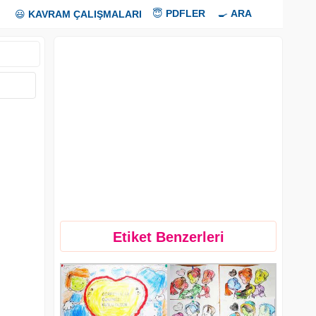
😇
PDFLER
🍳
ARA
😃
KAVRAM ÇALIŞMALARI
Etiket Benzerleri