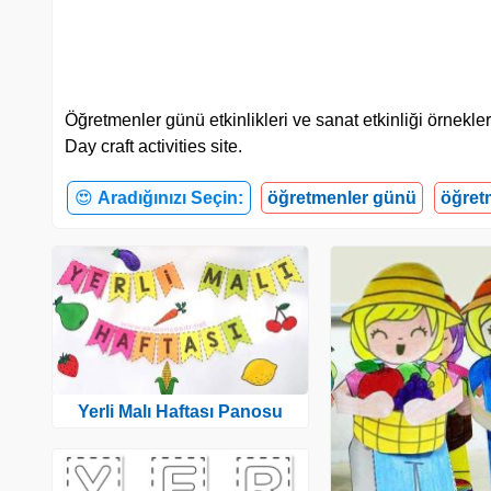
Öğretmenler günü etkinlikleri ve sanat etkinliği örnekle
Day craft activities site.
😍
Aradığınızı Seçin:
öğretmenler günü
öğretm
Yerli Malı Haftası Panosu