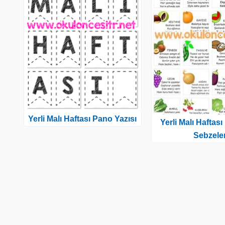
Yerli Malı Haftası Pano Yazısı
Yerli Malı Haftas
Sebzele