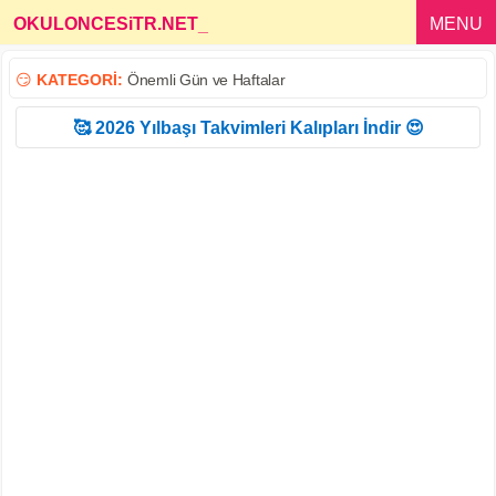
OKULONCESiTR.NET
_
MENU
😏
KATEGORİ:
Önemli Gün ve Haftalar
🥰 2026 Yılbaşı Takvimleri Kalıpları İndir 😍