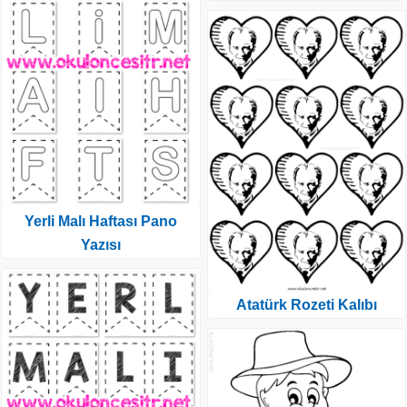
Yerli Malı Haftası Pano
Yazısı
Atatürk Rozeti Kalıbı