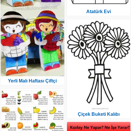
Atatürk Evi
Yerli Malı Haftası Çiftçi
Çiçek Buketi Kalıbı