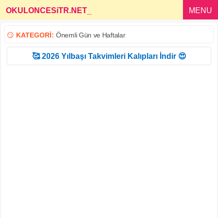
OKULONCESiTR.NET
_
MENU
😏
KATEGORİ:
Önemli Gün ve Haftalar
🥰 2026 Yılbaşı Takvimleri Kalıpları İndir 😍