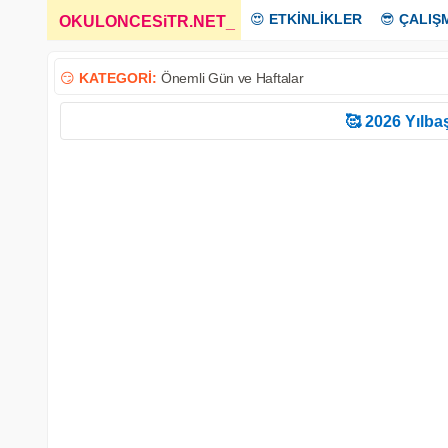
😍
ETKİNLİKLER
😎
ÇALIŞ
OKULONCESiTR.NET
_
😏
KATEGORİ:
Önemli Gün ve Haftalar
🥰 2026 Yılbaş