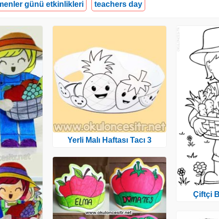
enler günü etkinlikleri
teachers day
Yerli Malı Haftası Tacı 3
Çiftçi