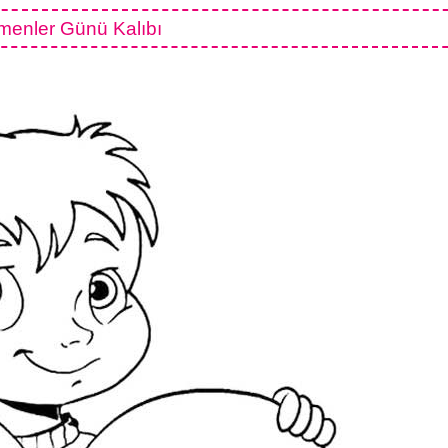
menler Günü Kalıbı