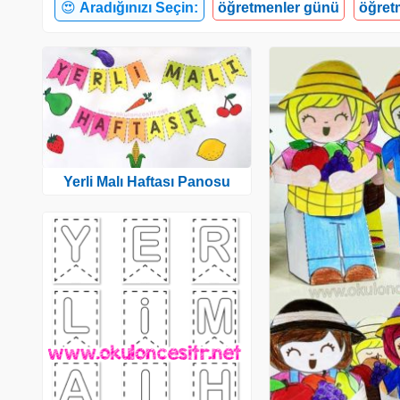
😍
Aradığınızı Seçin:
öğretmenler günü
öğretm
Yerli Malı Haftası Panosu