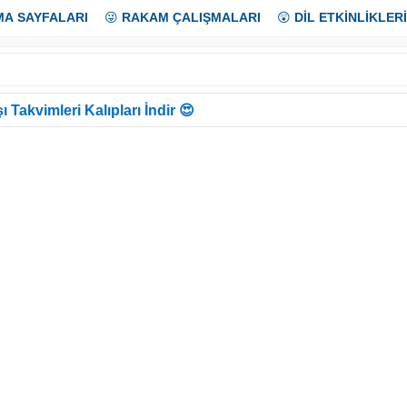
MA SAYFALARI
😜
RAKAM ÇALIŞMALARI
😲
DİL ETKİNLİKLERİ
ı Takvimleri Kalıpları İndir 😍