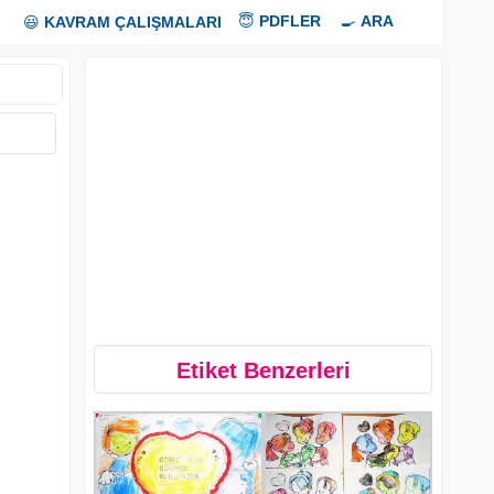
😇
PDFLER
🍳
ARA
😃
KAVRAM ÇALIŞMALARI
Etiket Benzerleri