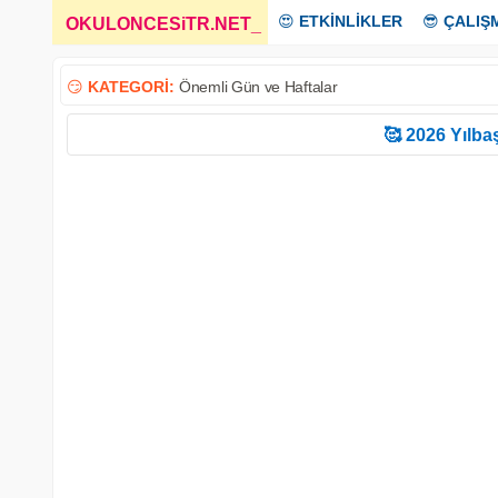
😍
ETKİNLİKLER
😎
ÇALIŞ
OKULONCESiTR.NET
_
😏
KATEGORİ:
Önemli Gün ve Haftalar
🥰 2026 Yılbaş