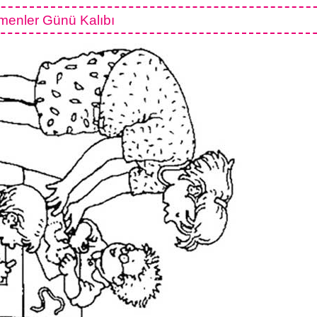
menler Günü Kalıbı