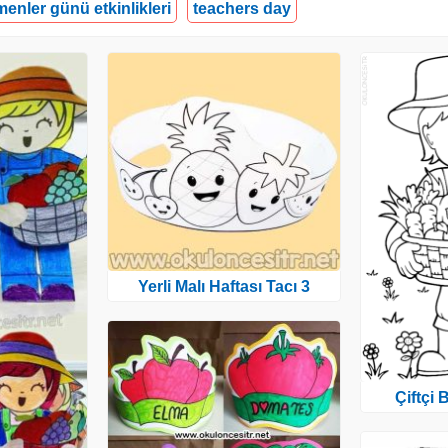
enler günü etkinlikleri
teachers day
Yerli Malı Haftası Tacı 3
Çiftçi