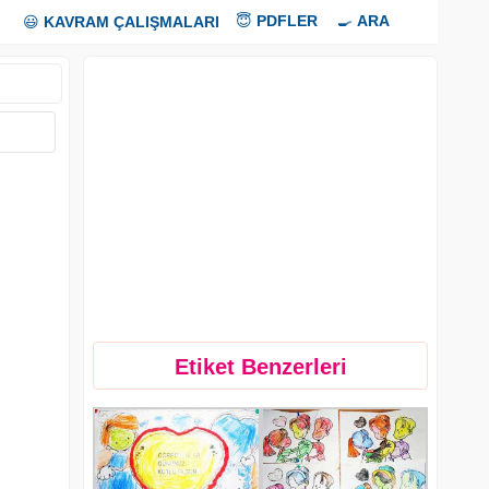
😇
PDFLER
🍳
ARA
😃
KAVRAM ÇALIŞMALARI
Etiket Benzerleri