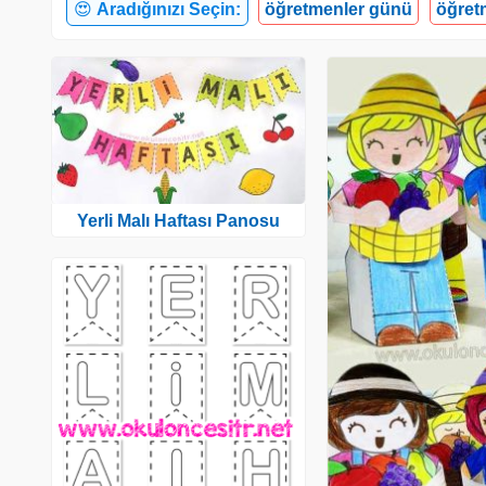
😍
Aradığınızı Seçin:
öğretmenler günü
öğretm
Yerli Malı Haftası Panosu