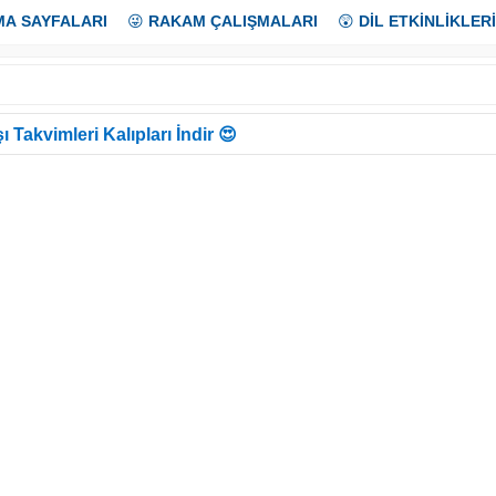
MA SAYFALARI
😜
RAKAM ÇALIŞMALARI
😲
DİL ETKİNLİKLERİ
ı Takvimleri Kalıpları İndir 😍