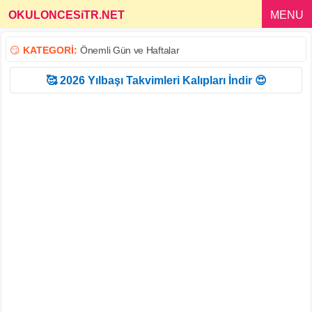
OKULONCESiTR.NET
_
MENU
😏
KATEGORİ:
Önemli Gün ve Haftalar
🥰 2026 Yılbaşı Takvimleri Kalıpları İndir 😍