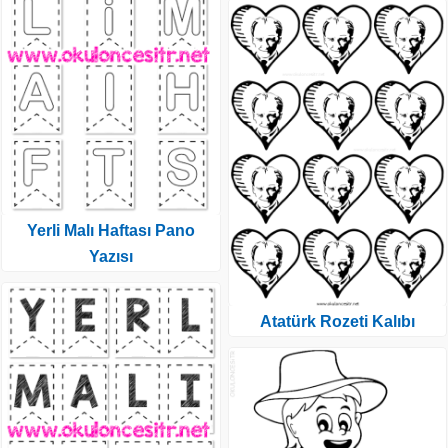
Yerli Malı Haftası Pano
Yazısı
Atatürk Rozeti Kalıbı