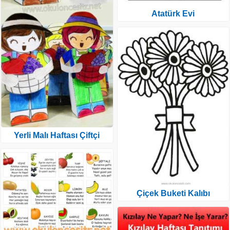
Atatürk Evi
Yerli Malı Haftası Çiftçi
Çiçek Buketi Kalıbı