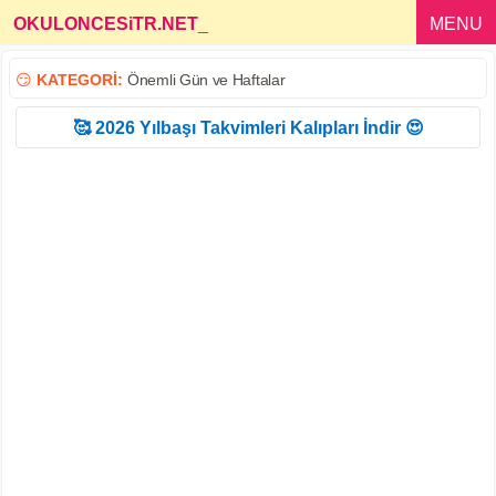
OKULONCESiTR.NET
_
MENU
😏
KATEGORİ:
Önemli Gün ve Haftalar
🥰 2026 Yılbaşı Takvimleri Kalıpları İndir 😍