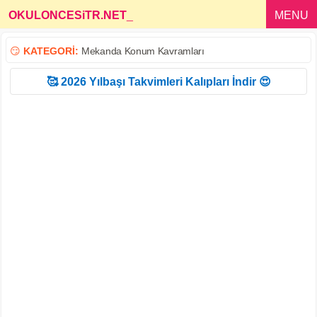
OKULONCESiTR.NET
_
MENU
😏
KATEGORİ:
Mekanda Konum Kavramları
🥰 2026 Yılbaşı Takvimleri Kalıpları İndir 😍