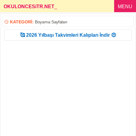
OKULONCESiTR.NET
_
MENU
😏
KATEGORİ:
Boyama Sayfaları
🥰 2026 Yılbaşı Takvimleri Kalıpları İndir 😍