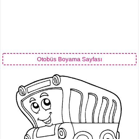
Otobüs Boyama Sayfası