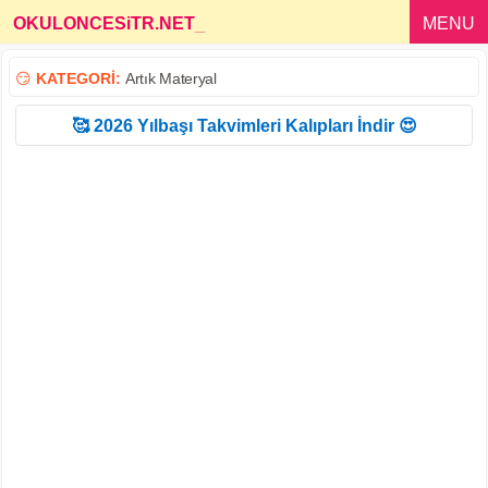
OKULONCESiTR.NET
_
MENU
😏
KATEGORİ:
Artık Materyal
🥰 2026 Yılbaşı Takvimleri Kalıpları İndir 😍