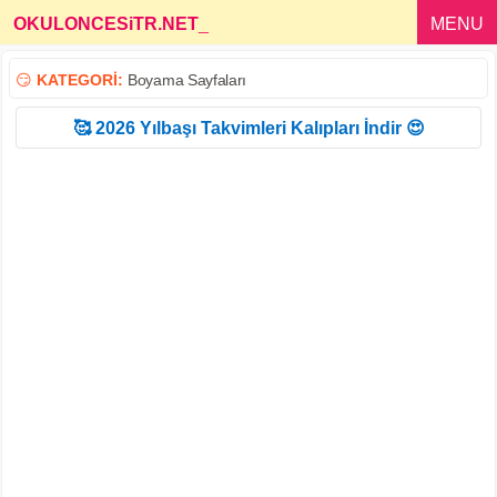
OKULONCESiTR.NET
_
MENU
😏
KATEGORİ:
Boyama Sayfaları
🥰 2026 Yılbaşı Takvimleri Kalıpları İndir 😍