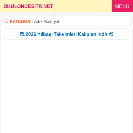
OKULONCESiTR.NET
_
MENU
😏
KATEGORİ:
Artık Materyal
🥰 2026 Yılbaşı Takvimleri Kalıpları İndir 😍