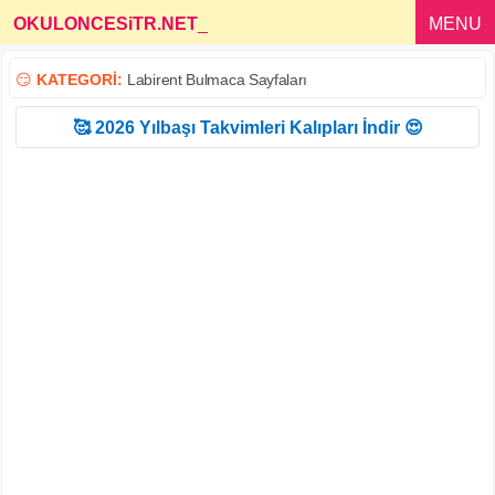
OKULONCESiTR.NET
_
MENU
😏
KATEGORİ:
Labirent Bulmaca Sayfaları
🥰 2026 Yılbaşı Takvimleri Kalıpları İndir 😍